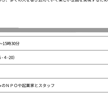
～15時30分
４-20）
みのＮＰＯや起業家とスタッフ