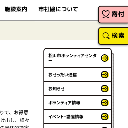
市社協について
施設案内
寄付
検索
松山市ボランティアセンタ
ー
』
おせったい通信
お知らせ
ボランティア情報
りで、お得意
イベント・講座情報
つけ出し、様々
の具体的で実