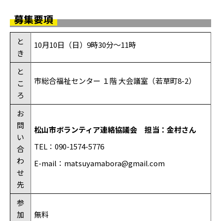
募集要項
と
10月10日（日）9時30分～11時
き
と
市総合福祉センター １階 大会議室（若草町8-2）
こ
ろ
お
問
松山市ボランティア連絡協議会 担当：金村さん
い
TEL：090-1574-5776
合
わ
E-mail：matsuyamabora@gmail.com
せ
先
参
加
無料