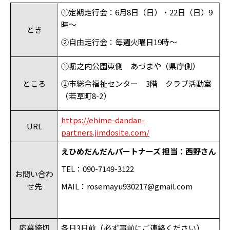
①定期走行会：6月8日（日）・22日（日）9
時～
とき
②自由走行会：毎週火曜日
19
時～
①堀之内公園東側 あづまや（県庁側）
ところ
②市総合福祉センター 3階 クラブ活動室
（若草町8-2）
https://ehime-dandan-
URL
partners.jimdosite.com/
えひめだんだんパートナーズ 担当：西野さん
TEL
：
090-7149-3122
お問い合わ
せ先
MAIL
：
rosemayu930217@gmail.com
応募締切
各日3日前（必ず事前にご連絡ください）