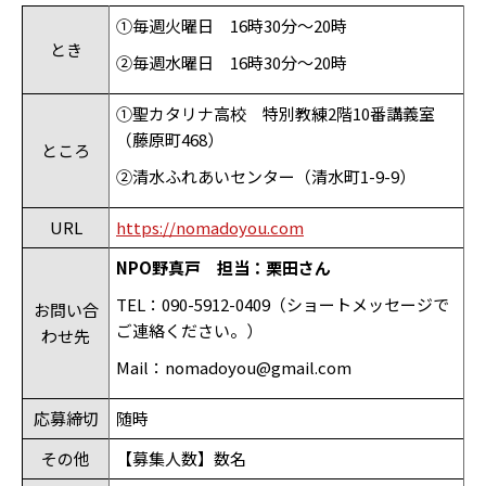
①毎週火曜日
16
時
30
分～
20
時
とき
②毎週水曜日
16
時
30
分～
20
時
①聖カタリナ高校 特別教練2階10番講義室
（藤原町468）
ところ
②清水ふれあいセンター（清水町
1-9-9
）
URL
https://nomadoyou.com
NPO野真戸 担当：栗田さん
TEL：090-5912-0409（ショートメッセージで
お問い合
ご連絡ください。）
わせ先
Mail：nomadoyou@gmail.com
応募締切
随時
その他
【募集人数】数名