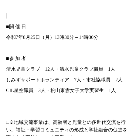
■開 催 日
令和
7
年
8
月
25
日（月）
13
時
30
分～
14
時
30
分
■参 加 者
清水児童クラブ
12
人・清水児童クラブ職員
1
人
しみずサポートボランティア
7
人・市社協職員
2
人
CIL
星空職員
3
人・松山東雲女子大学実習生
1
人
□※地域交流事業は、高齢者と児童との多世代交流を行
い、福祉・学習コミュニティの形成と学社融合の促進を